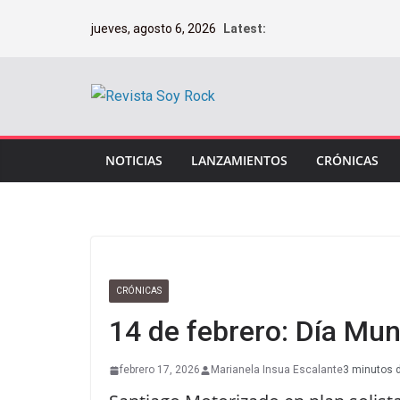
Saltar
jueves, agosto 6, 2026
Latest:
al
contenido
NOTICIAS
LANZAMIENTOS
CRÓNICAS
CRÓNICAS
14 de febrero: Día Mu
febrero 17, 2026
Marianela Insua Escalante
3 minutos d