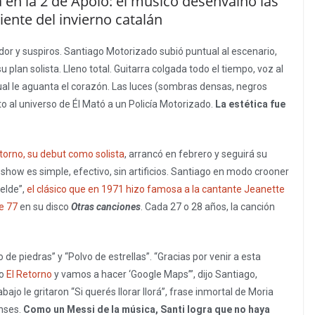
 en la 2 de Apolo: el músico desenvainó las
ente del invierno catalán
dor y suspiros. Santiago Motorizado subió puntual al escenario,
 plan solista. Lleno total. Guitarra colgada todo el tiempo, voz al
ual le aguanta el corazón. Las luces (sombras densas, negros
o al universo de Él Mató a un Policía Motorizado.
La estética fue
torno, su debut como solista
, arrancó en febrero y seguirá su
show es simple, efectivo, sin artificios. Santiago en modo crooner
elde”,
el clásico que en 1971 hizo famosa a la cantante Jeanette
e 77
en su disco
Otras canciones
. Cada 27 o 28 años, la canción
de piedras” y “Polvo de estrellas”. “Gracias por venir a esta
do
El Retorno
y vamos a hacer ‘Google Maps’”, dijo Santiago,
ajo le gritaron “Si querés llorar llorá”, frase inmortal de Moria
enses.
Como un Messi de la música, Santi logra que no haya