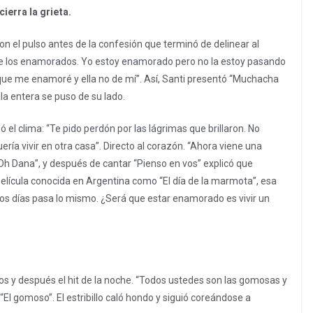
ierra la grieta.
on el pulso antes de la confesión que terminó de delinear al
 de los enamorados. Yo estoy enamorado pero no la estoy pasando
 que me enamoré y ella no de mí”. Así, Santi presentó “Muchacha
la entera se puso de su lado.
ó el clima: “Te pido perdón por las lágrimas que brillaron. No
uería vivir en otra casa”. Directo al corazón. “Ahora viene una
 “Oh Dana”, y después de cantar “Pienso en vos” explicó que
película conocida en Argentina como “El día de la marmota”, esa
 los días pasa lo mismo. ¿Será que estar enamorado es vivir un
os y después el hit de la noche. “Todos ustedes son las gomosas y
l gomoso”. El estribillo caló hondo y siguió coreándose a