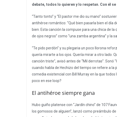
debate, todos lo quieren y lo respetan. Con él se c
“Tanto tonto” y “El pastor me dio su mano” sostuvier
antihéroe romántico: “Qué bien pasarla bien el día
bien. Esta canción la compuse para una chica de la
de ojos negros” como “una zamba argentina” y la sa
“Te pido perdón” y su plegaria un poco llorona reforz
quería mirarte a los ojos. Quería mirar a otro lado. Q
canción triste”, avisó antes de “Mil derrotas”. Sonó
cuando habla de Hechizo del tiempo se refiere a la 
comedia existencial con Bill Murray en la que todos
poco en ese loop?
El antihéroe siempre gana
Hubo guiño platense con “Jardín chino” de 107 Faun
los gomosos de alguien”, lanzó como preámbulo de “E