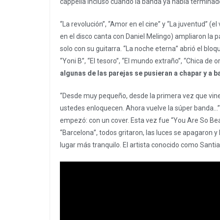
cappella incluso cuando la banda ya había terminad
“La revolución”, “Amor en el cine” y “La juventud” (e
en el disco canta con Daniel Melingo) ampliaron la 
solo con su guitarra. “La noche eterna” abrió el bl
“Yoni B”, “El tesoro”, “El mundo extraño”, “Chica de o
algunas de las parejas se pusieran a chapar y a 
“Desde muy pequeño, desde la primera vez que vine
ustedes enloquecen. Ahora vuelve la súper banda…”,
empezó: con un cover. Esta vez fue “You Are So Beau
“Barcelona”, todos gritaron, las luces se apagaron 
lugar más tranquilo. El artista conocido como Sant