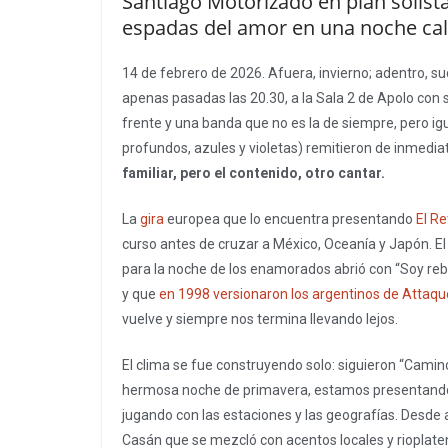
Santiago Motorizado en plan solista
espadas del amor en una noche cali
14 de febrero de 2026. Afuera, invierno; adentro, su
apenas pasadas las 20.30, a la Sala 2 de Apolo con su
frente y una banda que no es la de siempre, pero ig
profundos, azules y violetas) remitieron de inmediat
familiar, pero el contenido, otro cantar.
La
gira
europea que lo encuentra presentando
El Re
curso antes de cruzar a México, Oceanía y Japón. El 
para la noche de los enamorados abrió con “Soy reb
y que
en 1998 versionaron los argentinos de Attaqu
vuelve y siempre nos termina llevando lejos.
El clima se fue construyendo solo: siguieron “Camino 
hermosa noche de primavera, estamos presentan
jugando con las estaciones y las geografías. Desde ab
Casán que se mezcló con acentos locales y rioplat