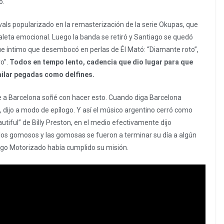
o.
l vals popularizado en la remasterización de la serie Okupas, que
paleta emocional. Luego la banda se retiró y Santiago se quedó
oque íntimo que desembocó en perlas de Él Mató: “Diamante roto”,
ro”.
Todos en tempo lento, cadencia que dio lugar para que
bailar pegadas como delfines.
 a Barcelona soñé con hacer esto. Cuando diga Barcelona
 dijo a modo de epílogo. Y así el músico argentino cerró como
tiful” de Billy Preston, en el medio efectivamente dijo
y los gomosos y las gomosas se fueron a terminar su día a algún
iago Motorizado había cumplido su misión.