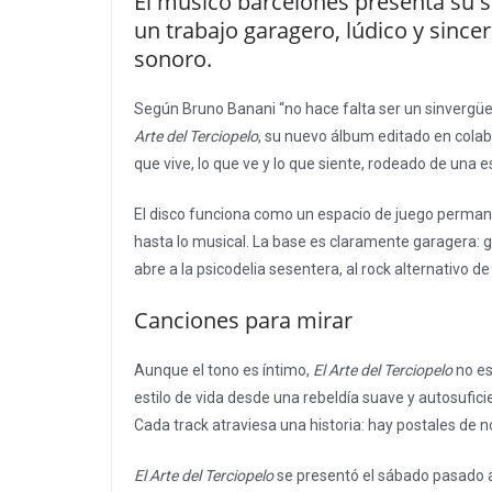
El músico barcelonés presenta su se
un trabajo garagero, lúdico y since
sonoro.
Según Bruno Banani “no hace falta ser un sinvergü
Arte del Terciopelo
, su nuevo álbum editado en colab
que vive, lo que ve y lo que siente, rodeado de una 
El disco funciona como un espacio de juego permane
hasta lo musical. La base es claramente garagera: gu
abre a la psicodelia sesentera, al rock alternativo de 
Canciones para mirar
Aunque el tono es íntimo,
El Arte del Terciopelo
no es
estilo de vida desde una rebeldía suave y autosufici
Cada track atraviesa una historia: hay postales de n
El Arte del Terciopelo
se presentó el sábado pasado a