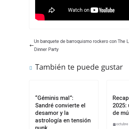
Un banquete de barroquismo rockero con The L
Dinner Party
También te puede gustar
“Géminis mal”:
Recap
Sandré convierte el
2025: 
desamor y la
de mú
astrología en tensión
octubre
punk