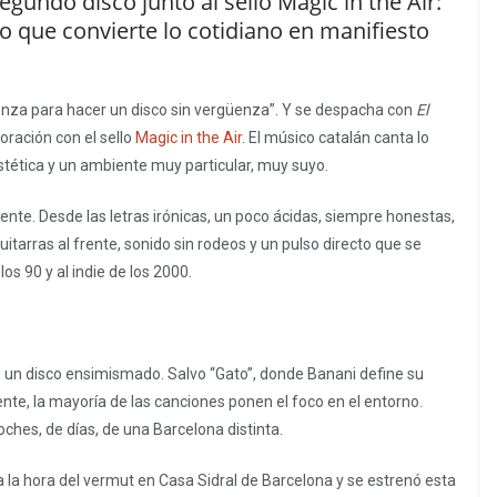
gundo disco junto al sello Magic in the Air:
ro que convierte lo cotidiano en manifiesto
enza para hacer un disco sin vergüenza”. Y se despacha con
El
oración con el sello
Magic in the Air
. El músico catalán canta lo
estética y un ambiente muy particular, muy suyo.
nte. Desde las letras irónicas, un poco ácidas, siempre honestas,
itarras al frente, sonido sin rodeos y un pulso directo que se
los 90 y al indie de los 2000.
 un disco ensimismado. Salvo “Gato”, donde Banani define su
ente, la mayoría de las canciones ponen el foco en el entorno.
oches, de días, de una Barcelona distinta.
 la hora del vermut en Casa Sidral de Barcelona y se estrenó esta