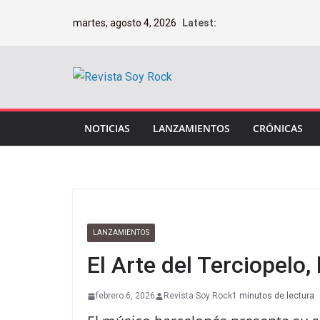
Saltar
martes, agosto 4, 2026
Latest:
al
contenido
NOTICIAS
LANZAMIENTOS
CRÓNICAS
LANZAMIENTOS
El Arte del Terciopelo,
febrero 6, 2026
Revista Soy Rock
1 minutos de lectura