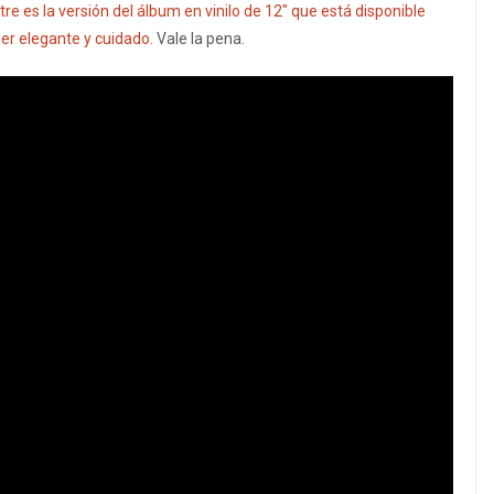
stre es la versión del álbum en vinilo de 12″ que está disponible
per elegante y cuidado.
Vale la pena.