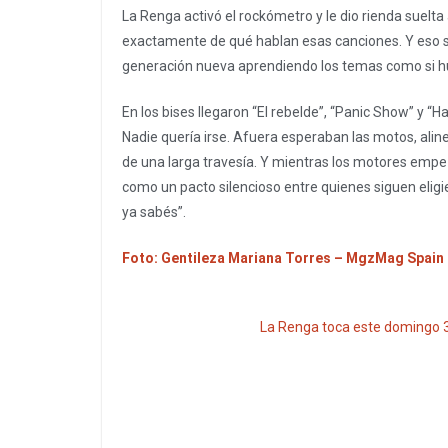
La Renga activó el rockómetro y le dio rienda suelt
exactamente de qué hablan esas canciones. Y eso s
generación nueva aprendiendo los temas como si hu
En los bises llegaron “El rebelde”, “Panic Show” y “H
Nadie quería irse. Afuera esperaban las motos, al
de una larga travesía. Y mientras los motores em
como un pacto silencioso entre quienes siguen eligi
ya sabés”.
Foto: Gentileza Mariana Torres – MgzMag Spain
La Renga toca este domingo 