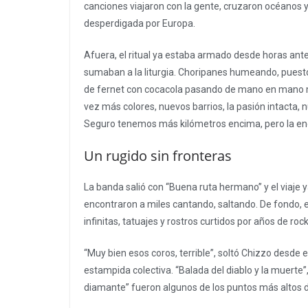
canciones viajaron con la gente, cruzaron océanos 
desperdigada por Europa.
Afuera, el ritual ya estaba armado desde horas ant
sumaban a la liturgia. Choripanes humeando, puesto
de fernet con cocacola pasando de mano en mano mi
vez más colores, nuevos barrios, la pasión intacta
Seguro tenemos más kilómetros encima, pero la ene
Un rugido sin fronteras
La banda salió con “Buena ruta hermano” y el viaje y
encontraron a miles cantando, saltando. De fondo, e
infinitas, tatuajes y rostros curtidos por años de rock
“Muy bien esos coros, terrible”, soltó Chizzo desde 
estampida colectiva. “Balada del diablo y la muerte
diamante” fueron algunos de los puntos más altos d