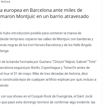
 lectura
ra europea en Barcelona ante miles de
ormaron Montjuïc en un barrio atravesado
.
No hubo introducción posible para contener la marea de
desde temprano coparon las calles de Montjuïc con banderas y
as negras de los Iron Horses Barcelona y de los Hells Angels
 Renga.
 de la banda formada por Gustavo “Chizzo” Nápoli, Gabriel “Tete”
Barcelona seguirá por Berlín, Copenhague y Tenerife antes de
l tour el 31 de mayo. Más de tres décadas de historia, diez
o construida lejos de cualquier artificio explican por qué, incluso a
ciendo.
 con sus shows en el Cosquín Rock de Fuengirola, el Sant Jordi
 Lo que pasó este domingo terminó de confirmar algo evidente: las