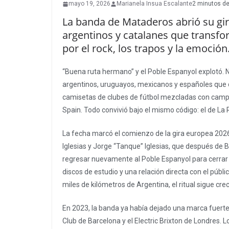
mayo 19, 2026
Marianela Insua Escalante
2 minutos de
La banda de Mataderos abrió su gi
argentinos y catalanes que transf
por el rock, los trapos y la emoción
“Buena ruta hermano” y el Poble Espanyol explotó. 
argentinos, uruguayos, mexicanos y españoles que 
camisetas de clubes de fútbol mezcladas con camper
Spain. Todo convivió bajo el mismo código: el de La
La fecha marcó el comienzo de la gira europea 2026
Iglesias y Jorge “Tanque” Iglesias, que después de 
regresar nuevamente al Poble Espanyol para cerrar e
discos de estudio y una relación directa con el públic
miles de kilómetros de Argentina, el ritual sigue cre
En 2023, la banda ya había dejado una marca fuerte
Club de Barcelona y el Electric Brixton de Londres.