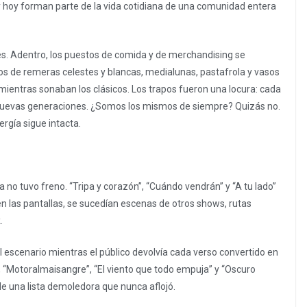
y hoy forman parte de la vida cotidiana de una comunidad entera
es. Adentro, los puestos de comida y de merchandising se
s de remeras celestes y blancas, medialunas, pastafrola y vasos
entras sonaban los clásicos. Los trapos fueron una locura: cada
, nuevas generaciones. ¿Somos los mismos de siempre? Quizás no.
rgía sigue intacta.
a no tuvo freno. “Tripa y corazón”, “Cuándo vendrán” y “A tu lado”
n las pantallas, se sucedían escenas de otros shows, rutas
.
el escenario mientras el público devolvía cada verso convertido en
”, “Motoralmaisangre”, “El viento que todo empuja” y “Oscuro
e una lista demoledora que nunca aflojó.