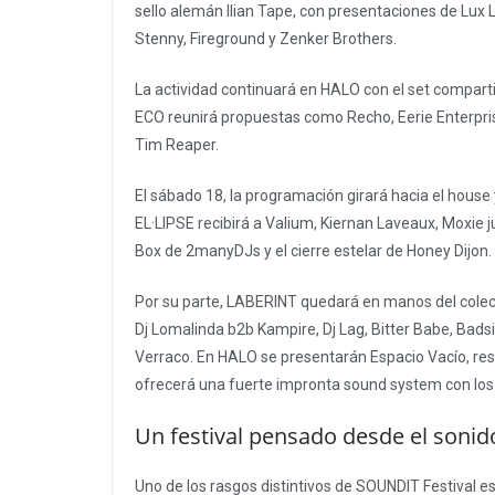
sello alemán Ilian Tape, con presentaciones de Lux 
Stenny, Fireground y Zenker Brothers.
La actividad continuará en HALO con el set comparti
ECO reunirá propuestas como Recho, Eerie Enterpris
Tim Reaper.
El sábado 18, la programación girará hacia el house
EL·LIPSE recibirá a Valium, Kiernan Laveaux, Moxie 
Box de 2manyDJs y el cierre estelar de Honey Dijon.
Por su parte, LABERINT quedará en manos del colec
Dj Lomalinda b2b Kampire, Dj Lag, Bitter Babe, Badsi
Verraco. En HALO se presentarán Espacio Vacío, res
ofrecerá una fuerte impronta sound system con lo
Un festival pensado desde el sonid
Uno de los rasgos distintivos de SOUNDIT Festival e