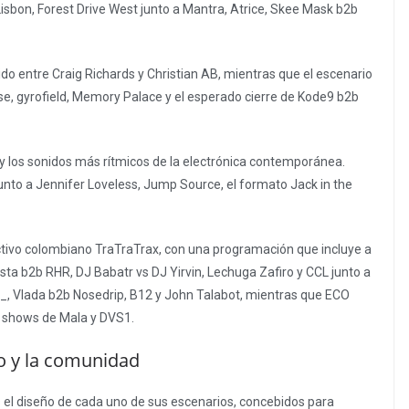
Lisbon, Forest Drive West junto a Mantra, Atrice, Skee Mask b2b
do entre Craig Richards y Christian AB, mientras que el escenario
e, gyrofield, Memory Palace y el esperado cierre de Kode9 b2b
 y los sonidos más rítmicos de la electrónica contemporánea.
junto a Jennifer Loveless, Jump Source, el formato Jack in the
tivo colombiano TraTraTrax, con una programación que incluye a
sta b2b RHR, DJ Babatr vs DJ Yirvin, Lechuga Zafiro y CCL junto a
_, Vlada b2b Nosedrip, B12 y John Talabot, mientras que ECO
s shows de Mala y DVS1.
o y la comunidad
s el diseño de cada uno de sus escenarios, concebidos para