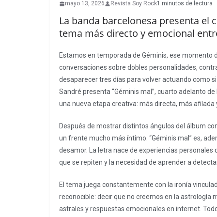
mayo 13, 2026
Revista Soy Rock
1 minutos de lectura
La banda barcelonesa presenta el cu
tema más directo y emocional entre 
Estamos en temporada de Géminis, ese momento del 
conversaciones sobre dobles personalidades, cont
desaparecer tres días para volver actuando como s
Sandré presenta “Géminis mal”, cuarto adelanto de Pa
una nueva etapa creativa: más directa, más afilada
Después de mostrar distintos ángulos del álbum con
un frente mucho más íntimo. “Géminis mal” es, ade
desamor. La letra nace de experiencias personales d
que se repiten y la necesidad de aprender a detecta
El tema juega constantemente con la ironía vincul
reconocible: decir que no creemos en la astrología
astrales y respuestas emocionales en internet. Todo