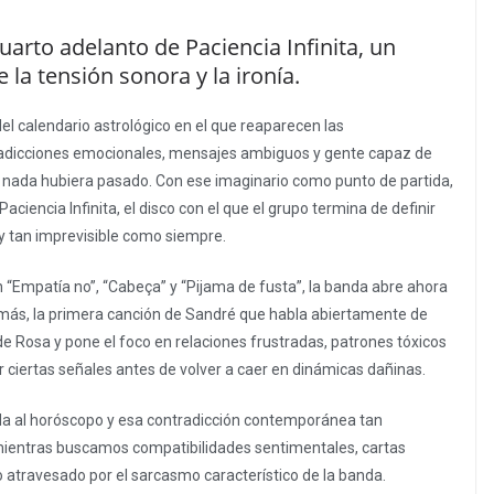
arto adelanto de Paciencia Infinita, un
la tensión sonora y la ironía.
calendario astrológico en el que reaparecen las
radicciones emocionales, mensajes ambiguos y gente capaz de
i nada hubiera pasado. Con ese imaginario como punto de partida,
ciencia Infinita, el disco con el que el grupo termina de definir
 y tan imprevisible como siempre.
 “Empatía no”, “Cabeça” y “Pijama de fusta”, la banda abre ahora
más, la primera canción de Sandré que habla abiertamente de
e Rosa y pone el foco en relaciones frustradas, patrones tóxicos
r ciertas señales antes de volver a caer en dinámicas dañinas.
ada al horóscopo y esa contradicción contemporánea tan
 mientras buscamos compatibilidades sentimentales, cartas
 atravesado por el sarcasmo característico de la banda.