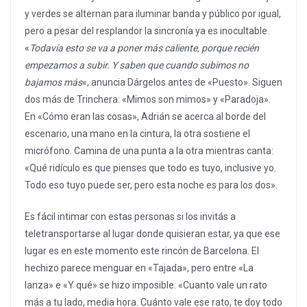
y verdes se alternan para iluminar banda y público por igual,
pero a pesar del resplandor la sincronía ya es inocultable.
«
Todavía esto se va a poner más caliente, porque recién
empezamos a subir. Y saben que cuando subimos no
bajamos más
«, anuncia Dárgelos antes de «Puesto». Siguen
dos más de Trinchera: «Mimos son mimos» y «Paradoja».
En «Cómo eran las cosas», Adrián se acerca al borde del
escenario, una mano en la cintura, la otra sostiene el
micrófono. Camina de una punta a la otra mientras canta:
«Qué ridículo es que pienses que todo es tuyo, inclusive yo.
Todo eso tuyo puede ser, pero esta noche es para los dos».
Es fácil intimar con estas personas si los invitás a
teletransportarse al lugar donde quisieran estar, ya que ese
lugar es en este momento este rincón de Barcelona. El
hechizo parece menguar en «Tajada», pero entre «La
lanza» e «Y qué» se hizo imposible. «Cuanto vale un rato
más a tu lado, media hora. Cuánto vale ese rato, te doy todo