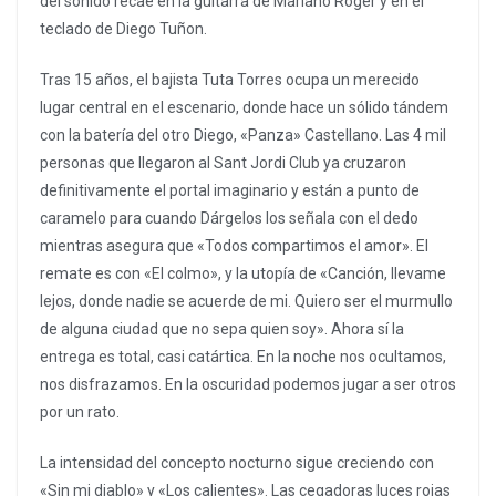
del sonido recae en la guitarra de Mariano Roger y en el
teclado de Diego Tuñon.
Tras 15 años, el bajista Tuta Torres ocupa un merecido
lugar central en el escenario, donde hace un sólido tándem
con la batería del otro Diego, «Panza» Castellano. Las 4 mil
personas que llegaron al Sant Jordi Club ya cruzaron
definitivamente el portal imaginario y están a punto de
caramelo para cuando Dárgelos los señala con el dedo
mientras asegura que «Todos compartimos el amor». El
remate es con «El colmo», y la utopía de «Canción, llevame
lejos, donde nadie se acuerde de mi. Quiero ser el murmullo
de alguna ciudad que no sepa quien soy». Ahora sí la
entrega es total, casi catártica. En la noche nos ocultamos,
nos disfrazamos. En la oscuridad podemos jugar a ser otros
por un rato.
La intensidad del concepto nocturno sigue creciendo con
«Sin mi diablo» y «Los calientes». Las cegadoras luces rojas