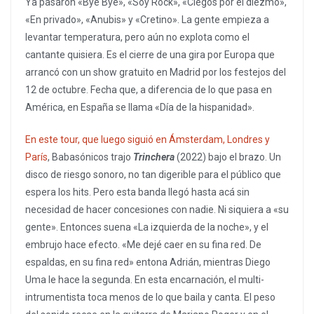
Ya pasaron «Bye Bye», «Soy Rock», «Ciegos por el diezmo»,
«En privado», «Anubis» y «Cretino». La gente empieza a
levantar temperatura, pero aún no explota como el
cantante quisiera. Es el cierre de una gira por Europa que
arrancó con un show gratuito en Madrid por los festejos del
12 de octubre. Fecha que, a diferencia de lo que pasa en
América, en España se llama «Día de la hispanidad».
En este tour, que luego siguió en Ámsterdam, Londres y
París
, Babasónicos trajo
Trinchera
(2022) bajo el brazo. Un
disco de riesgo sonoro, no tan digerible para el público que
espera los hits. Pero esta banda llegó hasta acá sin
necesidad de hacer concesiones con nadie. Ni siquiera a «su
gente». Entonces suena «La izquierda de la noche», y el
embrujo hace efecto. «Me dejé caer en su fina red. De
espaldas, en su fina red» entona Adrián, mientras Diego
Uma le hace la segunda. En esta encarnación, el multi-
intrumentista toca menos de lo que baila y canta. El peso