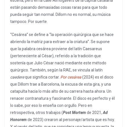
escena, pero en la calle Almogàvers de la capital catalana
están pasando demasiadas cosas raras para que todo
pueda seguir tan normal. Dillom no es normal, su música
tampoco. Por suerte.
“Cesárea” se define a “la operación quirúrgica que se hace
abriendo la matriz para extraer a la criatura”. Se supone
que la palabra cesárea proviene del latín Caesareus
(perteneciente al César), referido a la tradición que
sostenía que Julio César nació mediante este método
quirúrgico. También, según la RAE, se vincula al latín
caedere
que significa cortar.
Por cesárea
(2024) es el disco
que Dillom trae a Barcelona, la excusa de esta gira, y una
catapulta hacia lo más alto de su carrera hasta ahora. Un
renacer contranatura y fascinante. El disco es perfecto y él
lo sabe, por eso lo enseña con orgullo. Pero en
retrospectiva, otros trabajos (
Post Mortem
de 2021,
Ad
Honorem
de 2023) crearon al personaje/artista que es hoy.
Y al revés del latín, que se considera una lengua muerta, la