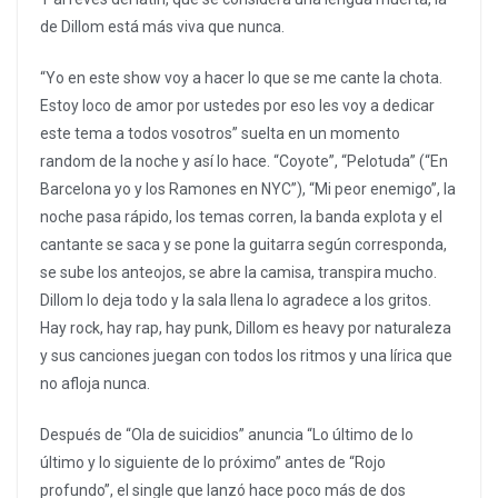
de Dillom está más viva que nunca.
“Yo en este show voy a hacer lo que se me cante la chota.
Estoy loco de amor por ustedes por eso les voy a dedicar
este tema a todos vosotros” suelta en un momento
random de la noche y así lo hace. “Coyote”, “Pelotuda” (“En
Barcelona yo y los Ramones en NYC”), “Mi peor enemigo”, la
noche pasa rápido, los temas corren, la banda explota y el
cantante se saca y se pone la guitarra según corresponda,
se sube los anteojos, se abre la camisa, transpira mucho.
Dillom lo deja todo y la sala llena lo agradece a los gritos.
Hay rock, hay rap, hay punk, Dillom es heavy por naturaleza
y sus canciones juegan con todos los ritmos y una lírica que
no afloja nunca.
Después de “Ola de suicidios” anuncia “Lo último de lo
último y lo siguiente de lo próximo” antes de “Rojo
profundo”, el single que lanzó hace poco más de dos