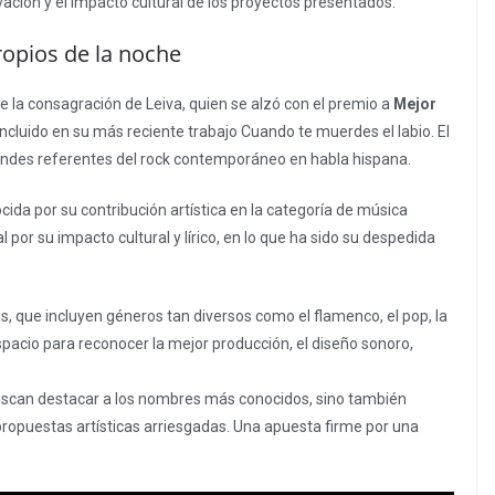
vación y el impacto cultural de los proyectos presentados.
ropios de la noche
la consagración de Leiva, quien se alzó con el premio a
Mejor
ncluido en su más reciente trabajo Cuando te muerdes el labio. El
randes referentes del rock contemporáneo en habla hispana.
da por su contribución artística en la categoría de música
 por su impacto cultural y lírico, en lo que ha sido su despedida
s, que incluyen géneros tan diversos como el flamenco, el pop, la
spacio para reconocer la mejor producción, el diseño sonoro,
uscan destacar a los nombres más conocidos, sino también
 propuestas artísticas arriesgadas. Una apuesta firme por una