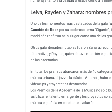
homenaje tanto a la calidad artística como a la inno
Leiva, Rayden y Zahara: nombres p
Uno de los momentos más destacados de la gala fue 
Canción de Rock
por su poderoso tema “Gigante”, i
madrileño reafirma así su lugar como uno de los g
Otros galardonados notables fueron Zahara, reconoci
alternativa, y Rayden, quien obtuvo mención especial
de los escenarios.
En total, los premios abarcaron más de 40 categoría
música urbana, el jazz o la clásica. Además, hubo e
videoclips y trayectorias destacadas.
Los Premios de la Academia de la Música no solo b
visibilizar el talento emergente y los proyectos con
música española en constante evolución.