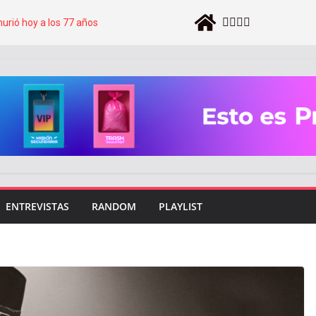
murió hoy a los 77 años
 Barcelona y debuta en Madrid con su
ica Folklore, el nuevo festival que
figuras del género en Buenos Aires
nta motores: revela los horarios y suma
 Anya Taylor-Joy, rollinga de toda la vida
ENTREVISTAS
RANDOM
PLAYLIST