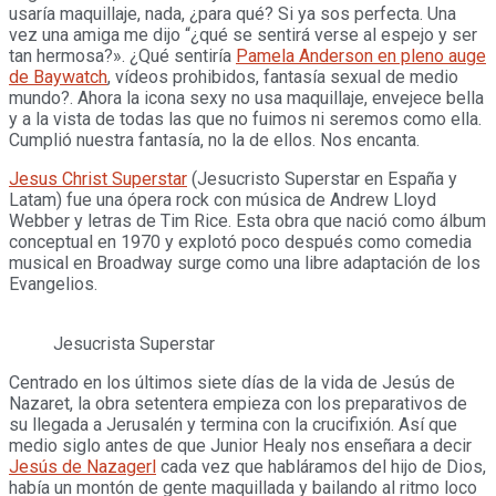
usaría maquillaje, nada, ¿para qué? Si ya sos perfecta. Una
vez una amiga me dijo “¿qué se sentirá verse al espejo y ser
tan hermosa?». ¿Qué sentiría
Pamela Anderson en pleno auge
de Baywatch
, vídeos prohibidos, fantasía sexual de medio
mundo?. Ahora la icona sexy no usa maquillaje, envejece bella
y a la vista de todas las que no fuimos ni seremos como ella.
Cumplió nuestra fantasía, no la de ellos. Nos encanta.
Jesus Christ Superstar
(Jesucristo Superstar en España y
Latam) fue una ópera rock con música de Andrew Lloyd
Webber y letras de Tim Rice. Esta obra que nació como álbum
conceptual en 1970 y explotó poco después como comedia
musical en Broadway surge como una libre adaptación de los
Evangelios.
Jesucrista Superstar
Centrado en los últimos siete días de la vida de Jesús de
Nazaret, la obra setentera empieza con los preparativos de
su llegada a Jerusalén y termina con la crucifixión. Así que
medio siglo antes de que Junior Healy nos enseñara a decir
Jesús de Nazagerl
cada vez que habláramos del hijo de Dios,
había un montón de gente maquillada y bailando al ritmo loco