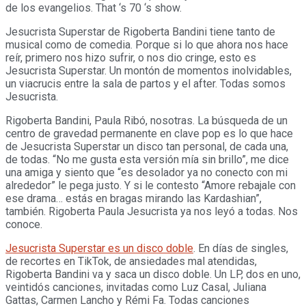
de los evangelios. That ‘s 70 ‘s show.
Jesucrista Superstar de Rigoberta Bandini tiene tanto de
musical como de comedia. Porque si lo que ahora nos hace
reír, primero nos hizo sufrir, o nos dio cringe, esto es
Jesucrista Superstar. Un montón de momentos inolvidables,
un viacrucis entre la sala de partos y el after. Todas somos
Jesucrista.
Rigoberta Bandini, Paula Ribó, nosotras. La búsqueda de un
centro de gravedad permanente en clave pop es lo que hace
de Jesucrista Superstar un disco tan personal, de cada una,
de todas. “No me gusta esta versión mía sin brillo”, me dice
una amiga y siento que “es desolador ya no conecto con mi
alrededor” le pega justo. Y si le contesto “Amore rebajale con
ese drama… estás en bragas mirando las Kardashian”,
también. Rigoberta Paula Jesucrista ya nos leyó a todas. Nos
conoce.
Jesucrista Superstar es un disco doble
. En días de singles,
de recortes en TikTok, de ansiedades mal atendidas,
Rigoberta Bandini va y saca un disco doble. Un LP, dos en uno,
veintidós canciones, invitadas como Luz Casal, Juliana
Gattas, Carmen Lancho y Rémi Fa. Todas canciones