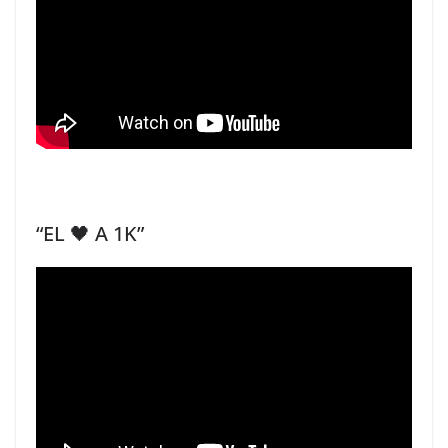
“EL 🖤 A 1K”