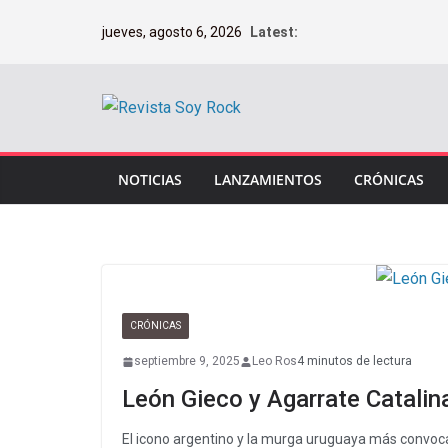
Saltar
jueves, agosto 6, 2026
Latest:
al
contenido
NOTICIAS
LANZAMIENTOS
CRÓNICAS
CRÓNICAS
septiembre 9, 2025
Leo Ros
4 minutos de lectura
León Gieco y Agarrate Catalina
El icono argentino y la murga uruguaya más convo